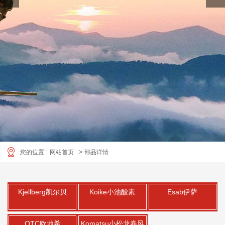
1
>
您的位置 :
网站首页
部品详情
2
Kjellberg凯尔贝
Koike小池酸素
Esab伊萨
OTC欧地希
Komatsu小松龙卷风