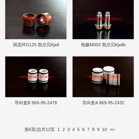
涡流环G125 凯尔贝Kjell
电极M002 凯尔贝Kjellb
导向套B 969-95-2478
导向套A 969-95-2432
第6页/总共12页
1
2
3
4
5
6
7
8
9
10
>>